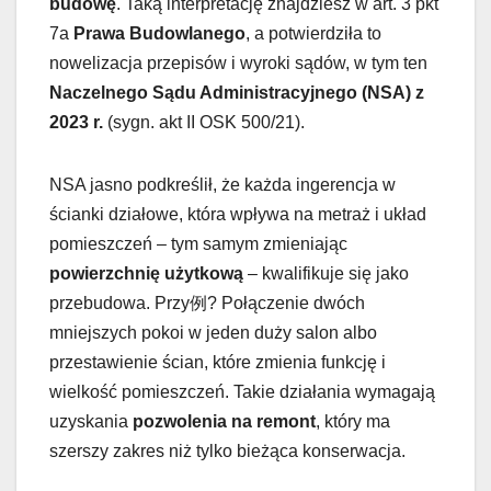
budowę
. Taką interpretację znajdziesz w art. 3 pkt
7a
Prawa Budowlanego
, a potwierdziła to
nowelizacja przepisów i wyroki sądów, w tym ten
Naczelnego Sądu Administracyjnego (NSA) z
2023 r.
(sygn. akt II OSK 500/21).
NSA jasno podkreślił, że każda ingerencja w
ścianki działowe, która wpływa na metraż i układ
pomieszczeń – tym samym zmieniając
powierzchnię użytkową
– kwalifikuje się jako
przebudowa. Przy例? Połączenie dwóch
mniejszych pokoi w jeden duży salon albo
przestawienie ścian, które zmienia funkcję i
wielkość pomieszczeń. Takie działania wymagają
uzyskania
pozwolenia na remont
, który ma
szerszy zakres niż tylko bieżąca konserwacja.