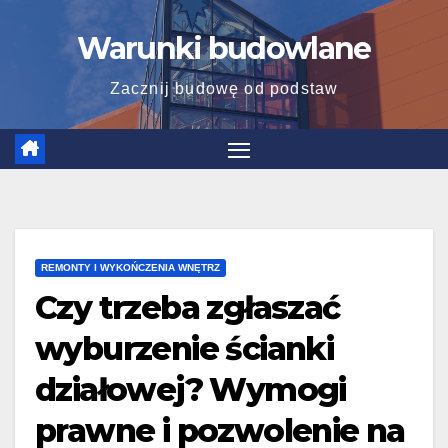
Skip
Warunki budowlane
to
content
Zacznij budowę od podstaw
REMONTY I WYKOŃCZENIA WNĘTRZ
Czy trzeba zgłaszać
wyburzenie ścianki
działowej? Wymogi
prawne i pozwolenie na