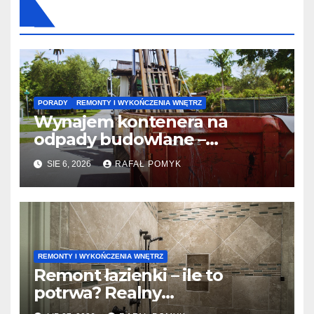
PORADY
REMONTY I WYKOŃCZENIA WNĘTRZ
Wynajem kontenera na
odpady budowlane –
praktyczny przewodnik dla
SIE 6, 2026
RAFAŁ POMYK
zlecającego remont
REMONTY I WYKOŃCZENIA WNĘTRZ
Remont łazienki – ile to
potrwa? Realny
harmonogram prac od