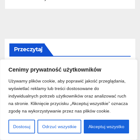
Przeczytaj
Cenimy prywatność użytkowników
Używamy plików cookie, aby poprawić jakość przeglądania,
PORADY
REMONTY I WYKOŃCZENIA WNĘTRZ
wyświetlać reklamy lub treści dostosowane do
Wynajem kontenera na
indywidualnych potrzeb użytkowników oraz analizować ruch
odpady budowlane –
na stronie. Kliknięcie przycisku „Akceptuj wszystkie” oznacza
praktyczny przewodnik dla
zgodę na wykorzystywanie przez nas plików cookie.
6 SIERPNIA, 2026
RAFAŁ POMYK
zlecającego remont
Dostosuj
Odrzuć wszystkie
Akceptuj wszystko