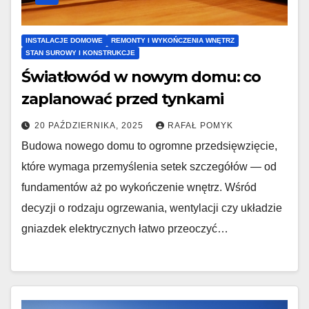
INSTALACJE DOMOWE
REMONTY I WYKOŃCZENIA WNĘTRZ
STAN SUROWY I KONSTRUKCJE
Światłowód w nowym domu: co
zaplanować przed tynkami
20 PAŹDZIERNIKA, 2025
RAFAŁ POMYK
Budowa nowego domu to ogromne przedsięwzięcie,
które wymaga przemyślenia setek szczegółów — od
fundamentów aż po wykończenie wnętrz. Wśród
decyzji o rodzaju ogrzewania, wentylacji czy układzie
gniazdek elektrycznych łatwo przeoczyć…