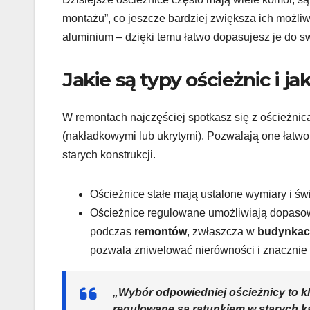
montażu”, co jeszcze bardziej zwiększa ich możli
aluminium – dzięki temu łatwo dopasujesz je do s
Jakie są typy ościeżnic i 
W remontach najczęściej spotkasz się z ościeżnic
(nakładkowymi lub ukrytymi). Pozwalają one łatwo
starych konstrukcji.
Ościeżnice stałe mają ustalone wymiary i ś
Ościeżnice regulowane umożliwiają dopasow
podczas
remontów
, zwłaszcza w
budynkac
pozwala zniwelować nierówności i znacznie
„Wybór odpowiedniej ościeżnicy to kl
regulowane są ratunkiem w starych k