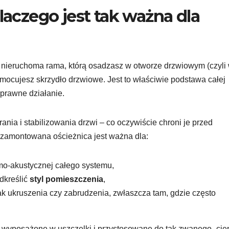
dlaczego jest tak ważna dla
o nieruchoma rama, którą osadzasz w otworze drzwiowym (czyli
mocujesz skrzydło drzwiowe. Jest to właściwie podstawa całej
oprawne działanie.
ania i stabilizowania drzwi – co oczywiście chroni je przed
zamontowana ościeżnica jest ważna dla:
rmo-akustycznej całego systemu,
odkreślić
styl pomieszczenia
,
ak ukruszenia czy zabrudzenia, zwłaszcza tam, gdzie często
ą wyposażone w uszczelki i przystosowane do tak zwanego „cie