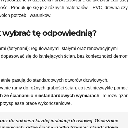
wości. Produkuje się je z różnych materiałów – PVC, drewna czy
woich potrzeb i warunków.
jak wybrać tę odpowiednią?
ami (futrynami): regulowanymi, stałymi oraz renowacyjnymi
 dopasować się do istniejących ścian, bez konieczności demon
wietnie pasują do standardowych otworów drzwiowych.
anie ramy do różnych grubości ścian, co jest niezwykle pomo
h ze ścianami o niestandardowych wymiarach
. To rozwiąza
 przyspiesza prace wykończeniowe.
ucz do sukcesu każdej instalacji drzwiowej. Ościeżnice
amienicach, gdzie ściany rzadko trzymają standardowe