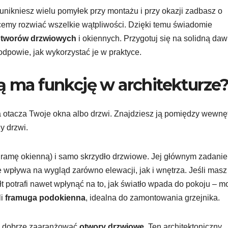
– unikniesz wielu pomyłek przy montażu i przy okazji zadbasz o
emy rozwiać wszelkie wątpliwości. Dzięki temu świadomie
tworów drzwiowych
i okiennych. Przygotuj się na solidną da
 podpowie, jak wykorzystać je w praktyce.
ą ma funkcję w architekturze
 otacza Twoje okna albo drzwi. Znajdziesz ją pomiędzy wewnę
y drzwi.
 ramę okienną) i samo skrzydło drzwiowe. Jej głównym zadani
e wpływa na wygląd zarówno elewacji, jak i wnętrza. Jeśli masz
łt potrafi nawet wpłynąć na to, jak światło wpada do pokoju – m
li
framuga podokienna
, idealna do zamontowania grzejnika.
sz dobrze zaaranżować
otwory drzwiowe
. Ten architektoniczny