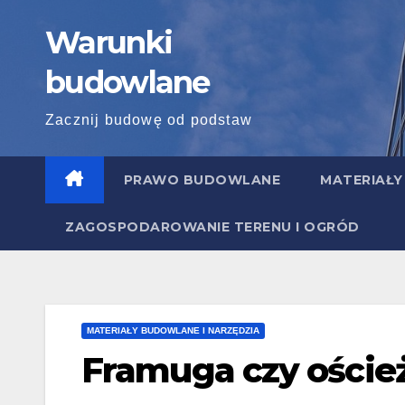
Skip
Warunki
to
content
budowlane
Zacznij budowę od podstaw
PRAWO BUDOWLANE
MATERIAŁY
ZAGOSPODAROWANIE TERENU I OGRÓD
MATERIAŁY BUDOWLANE I NARZĘDZIA
Framuga czy oścież