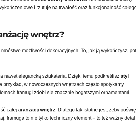
wykończeniowe i rzutuje na trwałość oraz funkcjonalność całeg
anżację wnętrz?
nóstwo możliwości dekoracyjnych. To, jak ją wykończysz, pot
a nawet elegancką sztukaterią. Dzięki temu podkreślisz
styl
Na przykład, w nowoczesnych wnętrzach często spotykamy
domach framugi zdobi się znacznie bogatszymi ornamentami.
ść całej
aranżacji wnętrz
. Dlatego tak istotne jest, żeby poświę
aj, framuga to nie tylko techniczny element – to też ważny detal