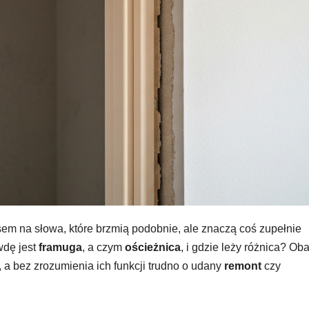
sem na słowa, które brzmią podobnie, ale znaczą coś zupełnie
wdę jest
framuga
, a czym
ościeżnica
, i gdzie leży różnica? Oba
a bez zrozumienia ich funkcji trudno o udany
remont
czy