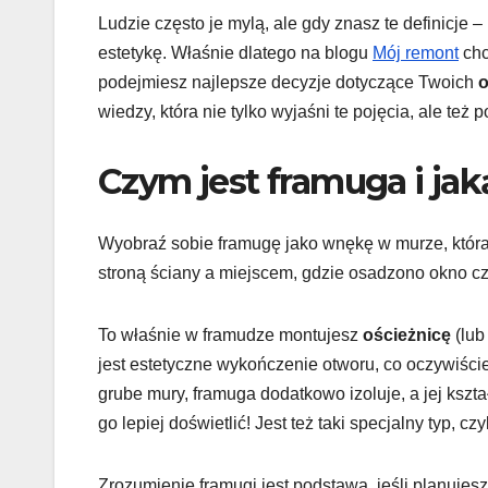
Ludzie często je mylą, ale gdy znasz te definicje 
estetykę. Właśnie dlatego na blogu
Mój remont
chc
podejmiesz najlepsze decyzje dotyczące Twoich
o
wiedzy, która nie tylko wyjaśni te pojęcia, ale też
Czym jest framuga i jak
Wyobraź sobie framugę jako wnękę w murze, która
stroną ściany a miejscem, gdzie osadzono okno cz
To właśnie w framudze montujesz
ościeżnicę
(lub
jest estetyczne wykończenie otworu, co oczywiści
grube mury, framuga dodatkowo izoluje, a jej kszta
go lepiej doświetlić! Jest też taki specjalny typ, czy
Zrozumienie framugi jest podstawą, jeśli planuje