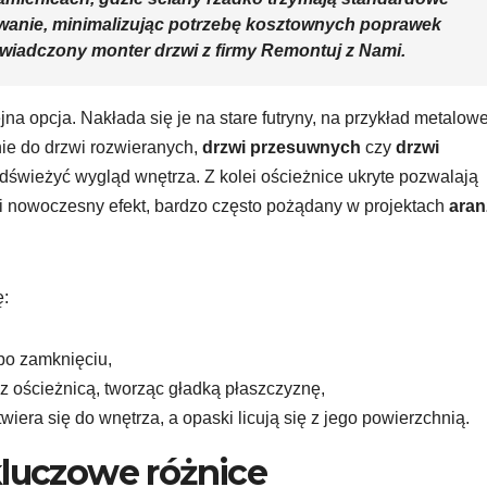
wanie, minimalizując potrzebę kosztownych poprawek
wiadczony monter drzwi z firmy Remontuj z Nami.
na opcja. Nakłada się je na stare futryny, na przykład metalow
ie do drzwi rozwieranych,
drzwi przesuwnych
czy
drzwi
odświeżyć wygląd wnętrza. Z kolei ościeżnice ukryte pozwalają
y i nowoczesny efekt, bardzo często pożądany w projektach
aran
ę:
po zamknięciu,
 z ościeżnicą, tworząc gładką płaszczyznę,
wiera się do wnętrza, a opaski licują się z jego powierzchnią.
kluczowe różnice