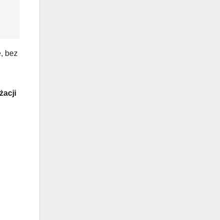
e, bez
żacji