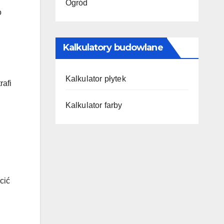
Ogród
o
Kalkulatory budowlane
Kalkulator płytek
rafi
Kalkulator farby
cić