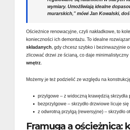
wymiary. Umożliwiają idealne dopaso
murarskich,” mówi Jan Kowalski, doś
Ościeżnice renowacyjne, czyli nakładkowe, to kolej
konieczności ich demontażu. To idealne rozwiązan
składanych
, gdy chcesz szybko i bezinwazyjnie 
zlicować drzwi ze ścianą, co daje minimalistyczn
wnętrz
.
Możemy je też podzielić ze względu na konstrukcj
przylgowe – z widoczną krawędzią skrzydła 
bezprzylgowe – skrzydło drzwiowe licuje się
z odwrotną przylgą (rewersyjne) – skrzydło ot
Framuga a ościeżnica: 