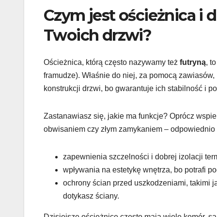
Czym jest ościeżnica i 
Twoich drzwi?
Ościeżnica, którą często nazywamy też
futryną
, t
framudze). Właśnie do niej, za pomocą zawiasów, 
konstrukcji drzwi, bo gwarantuje ich stabilność i p
Zastanawiasz się, jakie ma funkcje? Oprócz wspier
obwisaniem czy złym zamykaniem – odpowiednio 
zapewnienia szczelności i dobrej izolacji te
wpływania na estetykę wnętrza, bo potrafi p
ochrony ścian przed uszkodzeniami, takimi j
dotykasz ściany.
Dzisiejsze ościeżnice często mają wiele komór, s