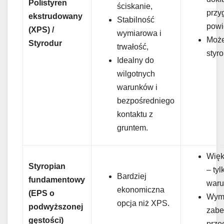
Polistyren
ściskanie,
przy
ekstrudowany
Stabilność
powi
(XPS) /
wymiarowa i
Może
Styrodur
trwałość,
styr
Idealny do
wilgotnych
warunków i
bezpośredniego
kontaktu z
gruntem.
Więk
Styropian
– ty
Bardziej
fundamentowy
waru
ekonomiczna
(EPS o
Wyma
opcja niż XPS.
podwyższonej
zabe
gęstości)
prze