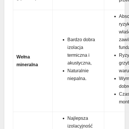
Abso
ryzyk
właś
Bardzo dobra
zawi
izolacja
fund
termiczna i
Ryzy
Wełna
akustyczna,
grzy
mineralna
Naturalnie
waru
niepalna.
Wym
dobre
Czas
mont
Najlepsza
izolacyjność