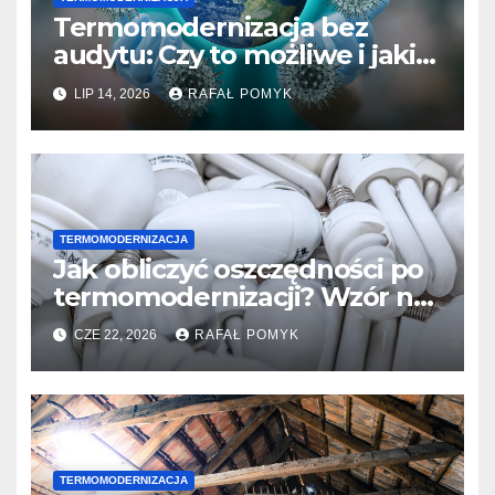
Termomodernizacja bez
audytu: Czy to możliwe i jakie
ryzyko ponosi inwestor
LIP 14, 2026
RAFAŁ POMYK
decydując się na ocieplenie.
TERMOMODERNIZACJA
Jak obliczyć oszczędności po
termomodernizacji? Wzór na
zwrot inwestycji w izolację.
CZE 22, 2026
RAFAŁ POMYK
TERMOMODERNIZACJA