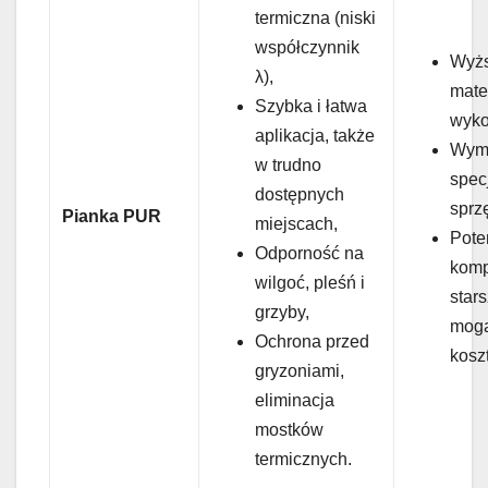
termiczna (niski
współczynnik
Wyżs
λ),
mater
Szybka i łatwa
wyko
aplikacja, także
Wym
w trudno
spec
dostępnych
sprz
Pianka PUR
miejscach,
Pote
Odporność na
komp
wilgoć, pleśń i
star
grzyby,
mogą
Ochrona przed
koszt
gryzoniami,
eliminacja
mostków
termicznych.