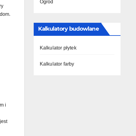
Ogród
ry
 dom.
Kalkulatory budowlane
Kalkulator płytek
Kalkulator farby
m i
 jest