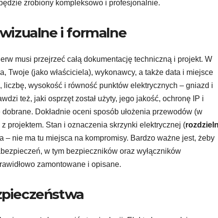
będzie zrobiony kompleksowo i profesjonalnie.
izualne i formalne
ierw musi przejrzeć całą dokumentację techniczną i projekt. W
a, Twoje (jako właściciela), wykonawcy, a także data i miejsce
ę, liczbę, wysokość i równość punktów elektrycznych – gniazd i
zi też, jaki osprzęt został użyty, jego jakość, ochronę IP i
e dobrane. Dokładnie oceni sposób ułożenia przewodów (w
 z projektem. Stan i oznaczenia skrzynki elektrycznej (
rozdziel
a – nie ma tu miejsca na kompromisy. Bardzo ważne jest, żeby
abezpieczeń, w tym bezpieczników oraz wyłączników
rawidłowo zamontowane i opisane.
ezpieczeństwa