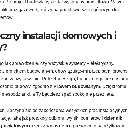
za, że projekt budowlany został wykonany prawidłowo. W tym
raulik oraz gazownik, którzy na podstawie szczegółowych list
stemów.
iczny instalacji domowych i
y?
go jak sprawdzenie, czy wszystkie systemy – elektryczny,
ie z projektem budowlanym, obowiązującymi przepisami prawny
czne w użytkowaniu. Potrzebujesz go, bo bez niego nie dostani
ńczenia budowy, zgodnie z
Prawem budowlanym
. Dzięki temu
niespodzianki, a Ty będziesz spać spokojnie przez lata.
ch. Zaczyna się od zakończenia wszystkich prac instalacyjnych 
ję, taką jak protokoły odbioru, wyniki pomiarów i
dziennik
e powiatowym
razem z wnioskiem o pozwolenie na użytkowanie