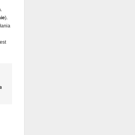
.
ie
).
łania
est
a