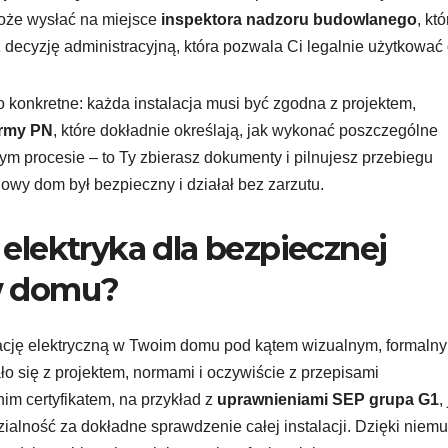
oże wysłać na miejsce
inspektora nadzoru budowlanego
, któ
 decyzję administracyjną, która pozwala Ci legalnie użytkować
o konkretne: każda instalacja musi być zgodna z projektem,
rmy PN
, które dokładnie określają, jak wykonać poszczególne
ym procesie – to Ty zbierasz dokumenty i pilnujesz przebiegu
owy dom był bezpieczny i działał bez zarzutu.
a elektryka dla bezpiecznej
 w domu?
alację elektryczną w Twoim domu pod kątem wizualnym, formalny
o się z projektem, normami i oczywiście z przepisami
im certyfikatem, na przykład z
uprawnieniami SEP grupa G1
,
zialność za dokładne sprawdzenie całej instalacji. Dzięki niemu