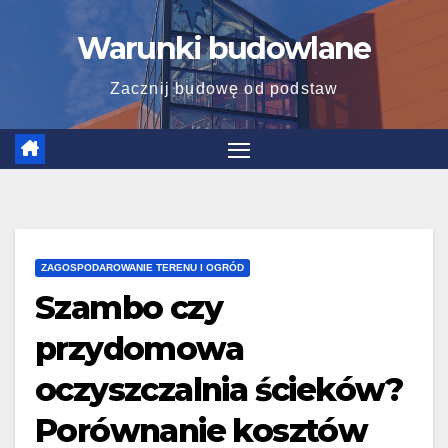
Skip
Warunki budowlane
to
content
Zacznij budowę od podstaw
ZAGOSPODAROWANIE TERENU I OGRÓD
Szambo czy
przydomowa
oczyszczalnia ścieków?
Porównanie kosztów