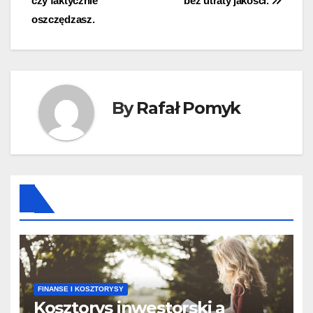
czy faktycznie
bez utraty jakości.
oszczędzasz.
By
Rafał Pomyk
FINANSE I KOSZTORYSY
Kosztorys inwestorski a