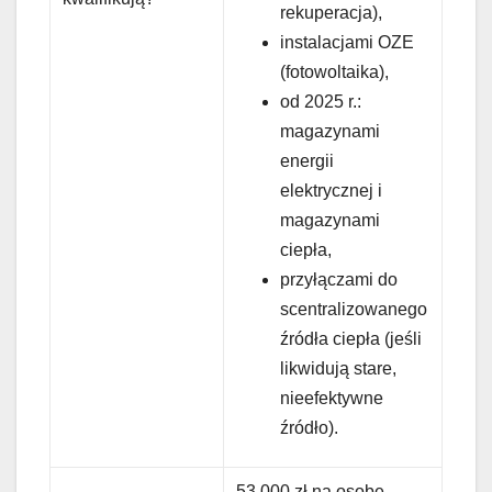
rekuperacja),
instalacjami OZE
(fotowoltaika),
od 2025 r.:
magazynami
energii
elektrycznej i
magazynami
ciepła,
przyłączami do
scentralizowanego
źródła ciepła (jeśli
likwidują stare,
nieefektywne
źródło).
53 000 zł na osobę