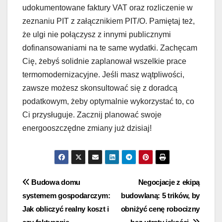
udokumentowane faktury VAT oraz rozliczenie w
zeznaniu PIT z załącznikiem PIT/O. Pamiętaj też,
że ulgi nie połączysz z innymi publicznymi
dofinansowaniami na te same wydatki. Zachęcam
Cię, żebyś solidnie zaplanował wszelkie prace
termomodernizacyjne. Jeśli masz wątpliwości,
zawsze możesz skonsultować się z doradcą
podatkowym, żeby optymalnie wykorzystać to, co
Ci przysługuje. Zacznij planować swoje
energooszczędne zmiany już dzisiaj!
Nawigacja
Budowa domu
Negocjacje z ekipą
systemem gospodarczym:
budowlaną: 5 trików, by
wpisu
Jak obliczyć realny koszt i
obniżyć cenę robocizny