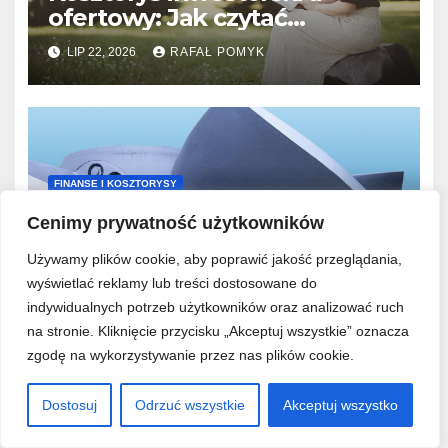
ofertowy: Jak czytać
kosztorys budowlany, by nie
LIP 22, 2026
RAFAŁ POMYK
przepłacić wykonawcy.
FINANSE I KOSZTORYSY
Dofinansowanie do budowy
Cenimy prywatność użytkowników
domu energooszczędnego:
Gdzie szukać wsparcia i jakie
Używamy plików cookie, aby poprawić jakość przeglądania,
LIP 9, 2026
RAFAŁ POMYK
parametry musisz spełnić.
wyświetlać reklamy lub treści dostosowane do
indywidualnych potrzeb użytkowników oraz analizować ruch
na stronie. Kliknięcie przycisku „Akceptuj wszystkie” oznacza
zgodę na wykorzystywanie przez nas plików cookie.
FINANSE I KOSZTORYSY
Dostosuj
Odrzuć wszystkie
Akceptuj wszystko
Jak rozliczyć transze kredytu