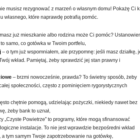
, nie musisz rezygnować z marzeń o własnym domu! Pokażę Ci k
u własnego, które naprawdę potrafią pomóc.
masz już mieszkanie albo rodzina może Ci pomóc? Ustanowie
u to samo, co gotówka w Twoim portfelu,
j
– o tym już wspomniałem, ale przypomnę: jeśli masz działkę, j
Twój wkład. Pamiętaj, żeby sprawdzić jej stan prawny i
ciowe
– brzmi nowocześnie, prawda? To świetny sposób, żeby
całej społeczności, często z pominięciem rygorystycznych
zęsto chętnie pomogą, udzielając pożyczki, niekiedy nawet bez
wę, żeby bank to uznał,
zy „Czyste Powietrze” to programy, które mogą sfinansować
ogiczne instalacje. To nie jest wprawdzie bezpośredni wkład
ji, a tym samym Twoje zapotrzebowanie na gotówkę,