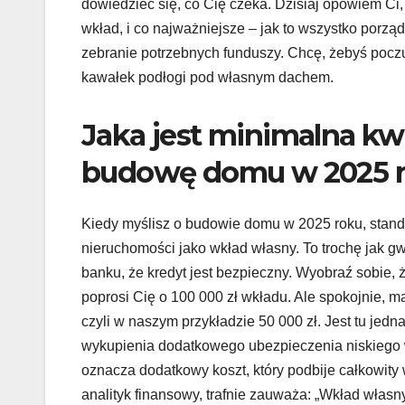
dowiedzieć się, co Cię czeka. Dzisiaj opowiem Ci
wkład, i co najważniejsze – jak to wszystko por
zebranie potrzebnych funduszy. Chcę, żebyś poczuł
kawałek podłogi pod własnym dachem.
Jaka jest minimalna k
budowę domu w 2025 
Kiedy myślisz o budowie domu w 2025 roku, stan
nieruchomości jako wkład własny. To trochę jak gw
banku, że kredyt jest bezpieczny. Wyobraź sobie
poprosi Cię o 100 000 zł wkładu. Ale spokojnie, 
czyli w naszym przykładzie 50 000 zł. Jest tu jed
wykupienia dodatkowego ubezpieczenia niskiego w
oznacza dodatkowy koszt, który podbije całkowity
analityk finansowy, trafnie zauważa: „Wkład własn