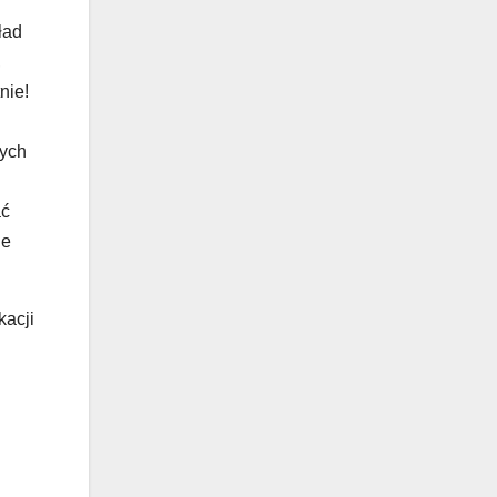
ład
,
nie!
zych
ać
ie
kacji