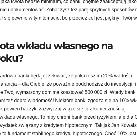
, jaka kwota będzie minimum, co banki chętnie zaakceptują jak
ządnie udokumentować. Zobaczysz też parę sprytnych sposobów 
 się pewnie w tym temacie, bo przecież cel jest piękny: Twój 
wota wkładu własnego na
roku?
dardowo banki będą oczekiwać, że pokażesz im 20% wartości
arancja – dla Ciebie, że poważnie podchodzisz do inwestycji, i
, że Twój wymarzony dom ma kosztować 500 000 zł. Wtedy bank
mam też dobrą wiadomość! Niektóre banki zgodzą się na 10% wk
nak pewien haczyk: zazwyczaj wiąże się to z koniecznością
kładu własnego. To niby chroni bank przed ryzykiem, ale dla 
 wydatek związany z kredytem hipotecznym. Tak jak Jan Kowals
y to fundament stabilnego kredytu hipotecznego. Choć 10% jest