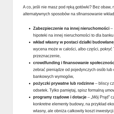
A co, jeśli nie masz pod ręką gotówki? Bez obaw
alternatywnych sposobów na sfinansowanie wkład
Zabezpieczenie na innej nieruchomości
– 
hipoteki na innej nieruchomości to dla bank
wkład własny w postaci działki budowlane
wycena może w całości, albo części, pokryć 
przeznaczenie,
crowdfunding i finansowanie społecznoś
zebrać pieniądze od pojedynczych osób lub 
bankowych wymogów,
pożyczki prywatne lub rodzinne
– bliscy c
odsetek. Tylko pamiętaj, spisz formalną umo
programy rządowe i dotacje
– „Mój Prąd” c
konkretne elementy budowy, na przykład ekol
własny, ale obniża całkowity koszt inwestyc