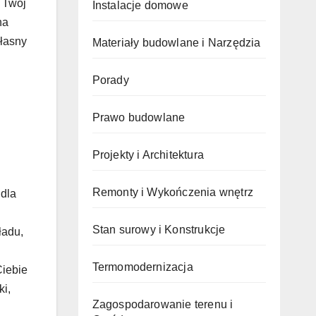
o Twój
Instalacje domowe
na
własny
Materiały budowlane i Narzędzia
Porady
Prawo budowlane
Projekty i Architektura
Remonty i Wykończenia wnętrz
 dla
Stan surowy i Konstrukcje
ładu,
Termomodernizacja
Ciebie
ki,
Zagospodarowanie terenu i