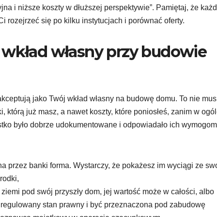
na i niższe koszty w dłuższej perspektywie”. Pamiętaj, że każ
rozejrzeć się po kilku instytucjach i porównać oferty.
o wkład własny przy budowie
zaakceptują jako Twój wkład własny na budowę domu. To nie mus
ki, którą już masz, a nawet koszty, które poniosłeś, zanim w ogó
ystko było dobrze udokumentowane i odpowiadało ich wymogom
iana przez banki forma. Wystarczy, że pokażesz im wyciągi ze sw
rodki,
 ziemi pod swój przyszły dom, jej wartość może w całości, albo
 uregulowany stan prawny i być przeznaczona pod zabudowę