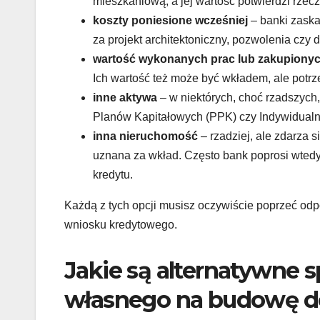
mieszkaniową, a jej wartość potwierdzi rz
koszty poniesione wcześniej
– banki zaska
za projekt architektoniczny, pozwolenia czy
wartość wykonanych prac lub zakupionyc
Ich wartość też może być wkładem, ale potr
inne aktywa
– w niektórych, choć rzadszych
Planów Kapitałowych (PPK) czy Indywidualny
inna nieruchomość
– rzadziej, ale zdarza 
uznana za wkład. Często bank poprosi wtedy
kredytu.
Każdą z tych opcji musisz oczywiście poprzeć od
wniosku kredytowego.
Jakie są alternatywne 
własnego na budowę 