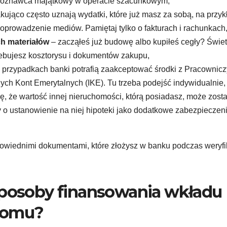
eczoznawca majątkowy w operacie szacunkowym,
kująco często uznają wydatki, które już masz za sobą, na przyk
 doprowadzenie mediów. Pamiętaj tylko o fakturach i rachunkach
h materiałów
– zacząłeś już budowę albo kupiłeś cegły? Świet
zebujesz kosztorysu i dokumentów zakupu,
, przypadkach banki potrafią zaakceptować środki z Pracownic
ch Kont Emerytalnych (IKE). Tu trzeba podejść indywidualnie,
się, że wartość innej nieruchomości, którą posiadasz, może zost
 o ustanowienie na niej hipoteki jako dodatkowe zabezpieczen
powiednimi dokumentami, które złożysz w banku podczas weryfi
sposoby finansowania wkładu
domu?