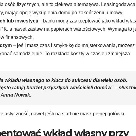
la osób fizycznych, ale to ciekawa alternatywa. Leasingodawca
ty, mając opcję wykupienia domu po zakończeniu umowy,
h lub inwestycji
– banki mogą zaakceptować jako wkład wła
PPK, a nawet zastaw na papierach wartościowych. Wymaga to 
ów finansowych,
rczym
– jeśli masz czas i smykałkę do majsterkowania, możesz
onać samodzielnie. To rozkłada koszty w czasie i zmniejsza
a wkładu własnego to klucz do sukcesu dla wielu osób.
ęsto ratują budżet przyszłych właścicieli domów” – słuszni
 Anna Nowak.
elastyczność, nawet jeśli na start nie masz pełnej gotówki.
entować wkład własny przy