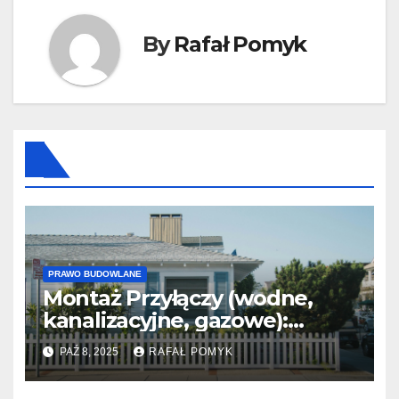
By
Rafał Pomyk
PRAWO BUDOWLANE
Montaż Przyłączy (wodne,
kanalizacyjne, gazowe):
Niezbędne dokumenty i
PAŹ 8, 2025
RAFAŁ POMYK
projekty.