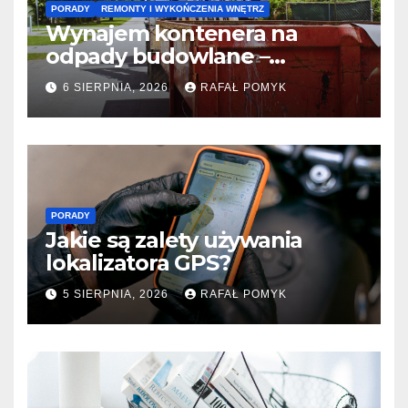
PORADY
REMONTY I WYKOŃCZENIA WNĘTRZ
Wynajem kontenera na
odpady budowlane –
praktyczny przewodnik dla
6 SIERPNIA, 2026
RAFAŁ POMYK
zlecającego remont
PORADY
Jakie są zalety używania
lokalizatora GPS?
5 SIERPNIA, 2026
RAFAŁ POMYK