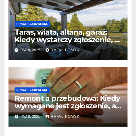
PRAWO BUDOWLANE
Taras, wiata, altana, garaż:
Kiedy wystarczy zgłoszenie, a
kiedy PB?
PAŹ 8, 2025
RAFAŁ POMYK
PRAWO BUDOWLANE
Remont a przebudowa: Kiedy
wymagane jest zgłoszenie, a
kiedy Pozwolenie na
PAŹ 8, 2025
RAFAŁ POMYK
Budowę?