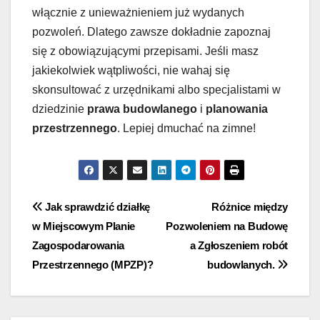
włącznie z unieważnieniem już wydanych
pozwoleń. Dlatego zawsze dokładnie zapoznaj
się z obowiązującymi przepisami. Jeśli masz
jakiekolwiek wątpliwości, nie wahaj się
skonsultować z urzędnikami albo specjalistami w
dziedzinie
prawa budowlanego
i
planowania
przestrzennego
. Lepiej dmuchać na zimne!
Nawigacja
Jak sprawdzić działkę
Różnice między
w Miejscowym Planie
Pozwoleniem na Budowę
wpisu
Zagospodarowania
a Zgłoszeniem robót
Przestrzennego (MPZP)?
budowlanych.