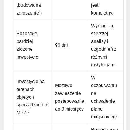
„budowa na
jest
zgłoszenie”)
kompletny.
Wymagają
Pozostałe,
szerszej
bardziej
analizy i
90 dni
złożone
uzgodnień z
inwestycje
różnymi
instytucjami.
W
Inwestycje na
Możliwe
oczekiwaniu
terenach
zawieszenie
na
objętych
postępowania
uchwalenie
sporządzaniem
do 9 miesięcy
planu
MPZP
miejscowego.
Powodem są