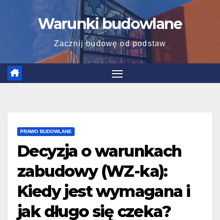
Skip
Warunki budowlane
to
content
Zacznij budowę od podstaw
PRAWO BUDOWLANE
Decyzja o warunkach
zabudowy (WZ-ka):
Kiedy jest wymagana i
jak długo się czeka?