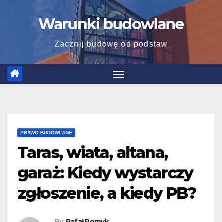
Skip
Warunki budowlane
to
content
Zacznij budowę od podstaw
PRAWO BUDOWLANE
Taras, wiata, altana,
garaż: Kiedy wystarczy
zgłoszenie, a kiedy PB?
By
Rafał Pomyk