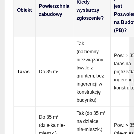
Kiedy
Powierzchnia
jest
Obiekt
wystarczy
zabudowy
Pozwole
zgłoszenie?
na Bud
(PB)?
Tak
(naziemny,
Pow. > 35
niezwiązany
taras na
trwale z
Taras
Do 35 m²
piętrze/d
gruntem, bez
ingerenc
ingerencji w
konstrukc
konstrukcję
budynku)
Tak (do 35 m²
Do 35 m²
na działce
(działka nie-
Pow. > 3
nie-mieszk.)
mieszk.)
(nie-mies