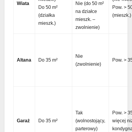
Wiata
Nie (do 50 m²
Do 50 m²
Pow. > 5
na działce
(działka
(mieszk.)
mieszk. –
mieszk.)
zwolnienie)
Nie
Altana
Do 35 m²
Pow. > 3
(zwolnienie)
Tak
Pow. > 35
Garaż
Do 35 m²
(wolnostojący,
więcej ni
parterowy)
kondygna