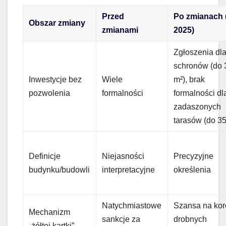
Przed
Po zmianach 
Obszar zmiany
zmianami
2025)
Zgłoszenia dl
schronów (do 
Inwestycje bez
Wiele
m²), brak
pozwolenia
formalności
formalności dl
zadaszonych
tarasów (do 35
Definicje
Niejasności
Precyzyjne
budynku/budowli
interpretacyjne
określenia
Natychmiastowe
Szansa na kor
Mechanizm
sankcje za
drobnych
„żółtej kartki”