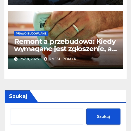
PRAWO BUDOWLANE
Remont a przebudowa: Kiedy
wymagane jest zgłoszenie, a
kiedy Pozwolenie na
PAŹ 8, 2025
RAFAŁ POMYK
Budowę?
Szukaj
Szukaj