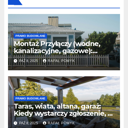
PRAWO BUDOWLANE
Montaż Przyłączy (wodne,
kanalizacyjne, gazowe):
Niezbędne dokumenty i
PAŹ 8, 2025
RAFAŁ POMYK
projekty.
PRAWO BUDOWLANE
Taras, wiata, altana, garaż:
Kiedy wystarczy zgłoszenie, a
kiedy PB?
PAŹ 8, 2025
RAFAŁ POMYK