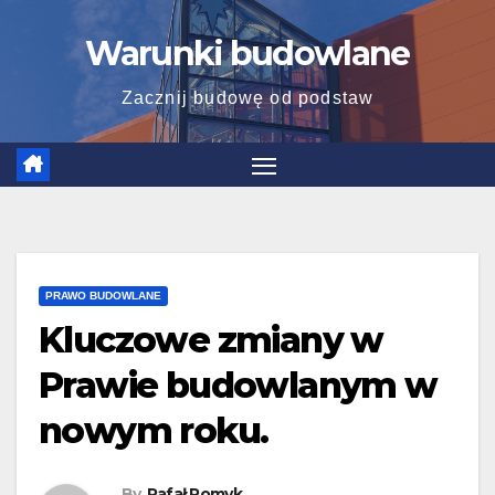
Skip
Warunki budowlane
to
content
Zacznij budowę od podstaw
PRAWO BUDOWLANE
Kluczowe zmiany w
Prawie budowlanym w
nowym roku.
By
Rafał Pomyk