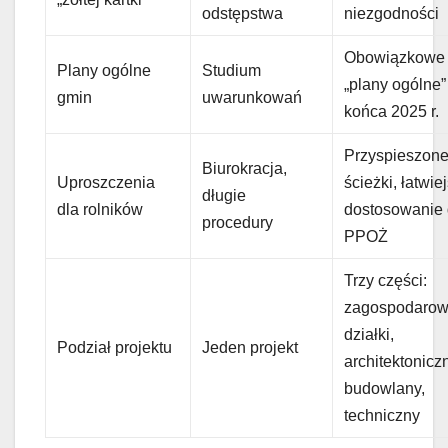
odstępstwa
niezgodności
Obowiązkowe
Plany ogólne
Studium
„plany ogólne”
gmin
uwarunkowań
końca 2025 r.
Przyspieszon
Biurokracja,
Uproszczenia
ścieżki, łatwie
długie
dla rolników
dostosowanie
procedury
PPOŻ
Trzy części:
zagospodarow
działki,
Podział projektu
Jeden projekt
architektonicz
budowlany,
techniczny