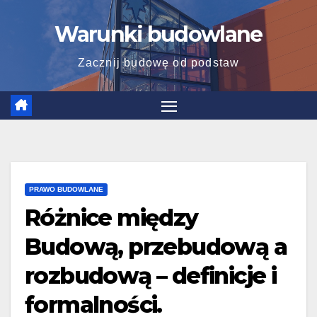
Skip
Warunki budowlane
to
content
Zacznij budowę od podstaw
PRAWO BUDOWLANE
Różnice między
Budową, przebudową a
rozbudową – definicje i
formalności.