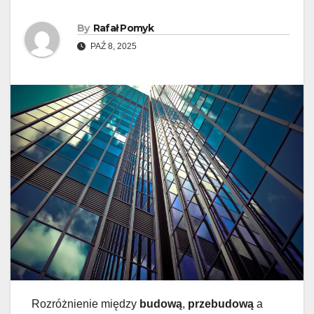
By
Rafał Pomyk
PAŹ 8, 2025
Rozróżnienie między
budową
,
przebudową
a