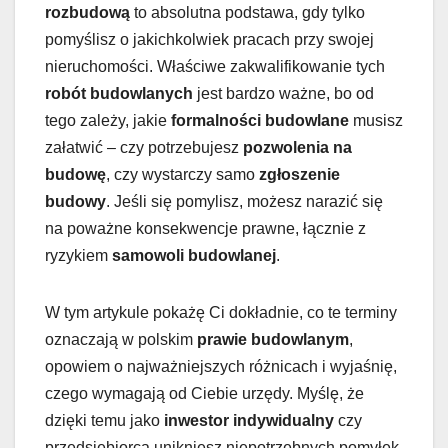
rozbudową
to absolutna podstawa, gdy tylko
pomyślisz o jakichkolwiek pracach przy swojej
nieruchomości. Właściwe zakwalifikowanie tych
robót budowlanych
jest bardzo ważne, bo od
tego zależy, jakie
formalności budowlane
musisz
załatwić – czy potrzebujesz
pozwolenia na
budowę
, czy wystarczy samo
zgłoszenie
budowy
. Jeśli się pomylisz, możesz narazić się
na poważne konsekwencje prawne, łącznie z
ryzykiem
samowoli budowlanej
.
W tym artykule pokażę Ci dokładnie, co te terminy
oznaczają w polskim
prawie budowlanym
,
opowiem o najważniejszych różnicach i wyjaśnię,
czego wymagają od Ciebie urzędy. Myślę, że
dzięki temu jako
inwestor indywidualny
czy
przedsiębiorca unikniesz niepotrzebnych pomyłek