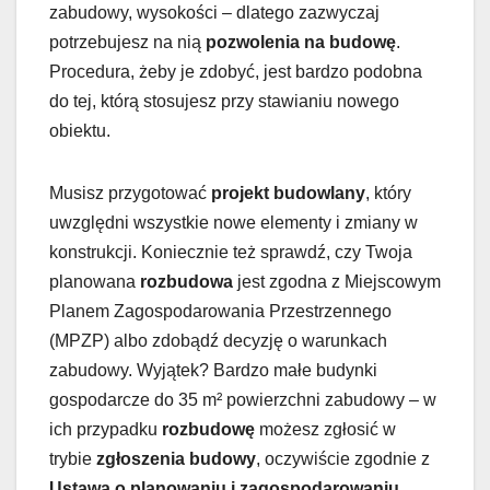
zabudowy, wysokości – dlatego zazwyczaj
potrzebujesz na nią
pozwolenia na budowę
.
Procedura, żeby je zdobyć, jest bardzo podobna
do tej, którą stosujesz przy stawianiu nowego
obiektu.
Musisz przygotować
projekt budowlany
, który
uwzględni wszystkie nowe elementy i zmiany w
konstrukcji. Koniecznie też sprawdź, czy Twoja
planowana
rozbudowa
jest zgodna z Miejscowym
Planem Zagospodarowania Przestrzennego
(MPZP) albo zdobądź decyzję o warunkach
zabudowy. Wyjątek? Bardzo małe budynki
gospodarcze do 35 m² powierzchni zabudowy – w
ich przypadku
rozbudowę
możesz zgłosić w
trybie
zgłoszenia budowy
, oczywiście zgodnie z
Ustawą o planowaniu i zagospodarowaniu