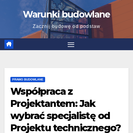
Skip
Warunki budowlane
to
content
Zacznij budowę od podstaw
PRAWO BUDOWLANE
Współpraca z
Projektantem: Jak
wybrać specjalistę od
Projektu technicznego?