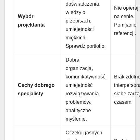
doświadczenia,
Nie opieraj 
wiedzy o
Wybór
na cenie.
przepisach,
projektanta
Pomijanie
umiejętności
referencji.
miękkich.
Sprawdź portfolio.
Dobra
organizacja,
komunikatywność,
Brak zdolno
Cechy dobrego
umiejętność
interperson
specjalisty
rozwiązywania
słabe zarz
problemów,
czasem.
analityczne
myślenie.
Oczekuj jasnych