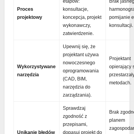
etapów:
Brak jasne
Proces
konsultacje,
harmonogr
projektowy
koncepcja, projekt
pomijanie 
wykonawczy,
konsultacji.
zatwierdzenie.
Upewnij się, że
projektant używa
Projektant
nowoczesnego
Wykorzystywane
opierający 
oprogramowania
narzędzia
przestarzał
(CAD, BIM,
metodach.
narzędzia do
zarządzania).
Sprawdzaj
Brak zgodn
zgodność z
planem
przepisami,
zagospodar
Unikanie błędów
dopasuj projekt do