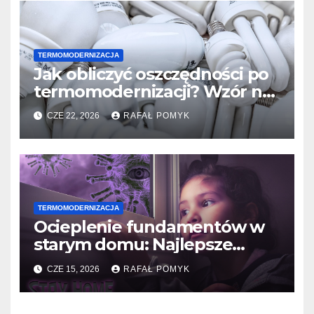
TERMOMODERNIZACJA
Jak obliczyć oszczędności po
termomodernizacji? Wzór na
zwrot inwestycji w izolację.
CZE 22, 2026
RAFAŁ POMYK
TERMOMODERNIZACJA
Ocieplenie fundamentów w
starym domu: Najlepsze
metody i materiały do izolacji
CZE 15, 2026
RAFAŁ POMYK
ścian piwnic.