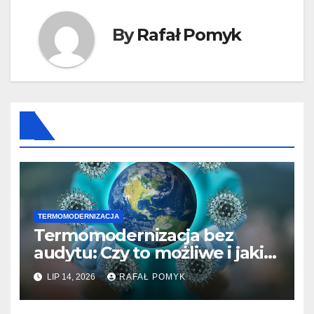
By
Rafał Pomyk
TERMOMODERNIZACJA
Termomodernizacja bez
audytu: Czy to możliwe i jakie
ryzyko ponosi inwestor
LIP 14, 2026
RAFAŁ POMYK
decydując się na ocieplenie.