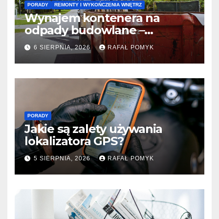
PORADY
REMONTY I WYKOŃCZENIA WNĘTRZ
Wynajem kontenera na
odpady budowlane –
praktyczny przewodnik dla
6 SIERPNIA, 2026
RAFAŁ POMYK
zlecającego remont
PORADY
Jakie są zalety używania
lokalizatora GPS?
5 SIERPNIA, 2026
RAFAŁ POMYK