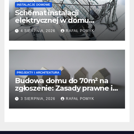
INSTALACJE DOMOWE
Schemat instalacji
elektrycznej w domu
jednorodzinnym: Co musi
4 SIERPNIA, 2026
RAFAŁ POMYK
wiedzieć inwestor o projekcie
i uziemieniu.
PROJEKTY I ARCHITEKTURA
Budowa domu do 70m² na
zgłoszenie: Zasady prawne i
co musisz wiedzieć o
3 SIERPNIA, 2026
RAFAŁ POMYK
nadzorze kierownika
budowy.