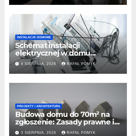
INSTALACJE DOMOWE
Schemat instalacji
elektrycznej w domu
jednorodzinnym: Co musi
4 SIERPNIA, 2026
RAFAŁ POMYK
wiedzieć inwestor o projekcie
i uziemieniu.
PROJEKTY I ARCHITEKTURA
Budowa domu do 70m² na
zgłoszenie: Zasady prawne i
co musisz wiedzieć o
3 SIERPNIA, 2026
RAFAŁ POMYK