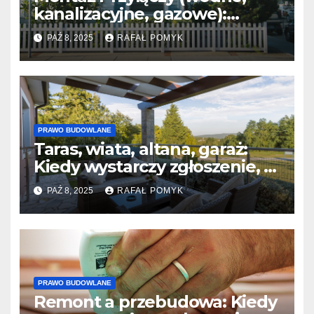
kanalizacyjne, gazowe):
Niezbędne dokumenty i
PAŹ 8, 2025
RAFAŁ POMYK
projekty.
PRAWO BUDOWLANE
Taras, wiata, altana, garaż:
Kiedy wystarczy zgłoszenie, a
kiedy PB?
PAŹ 8, 2025
RAFAŁ POMYK
PRAWO BUDOWLANE
Remont a przebudowa: Kiedy