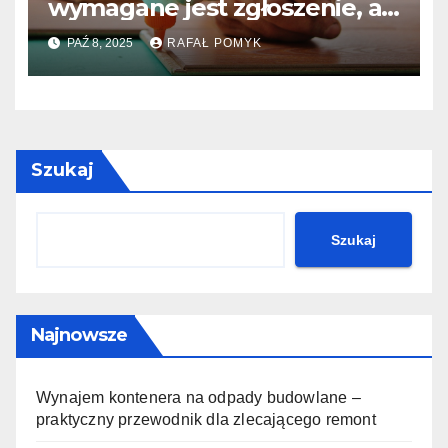
wymagane jest zgłoszenie, a
kiedy Pozwolenie na
PAŹ 8, 2025
RAFAŁ POMYK
Budowę?
Szukaj
Szukaj
Najnowsze
Wynajem kontenera na odpady budowlane –
praktyczny przewodnik dla zlecającego remont