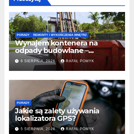
PORADY
REMONTY I WYKOŃCZENIA WNĘTRZ
Wynajem kontenera na
odpady budowlane –
praktyczny przewodnik dla
6 SIERPNIA, 2026
RAFAŁ POMYK
zlecającego remont
PORADY
Jakie są zalety używania
lokalizatora GPS?
5 SIERPNIA, 2026
RAFAŁ POMYK