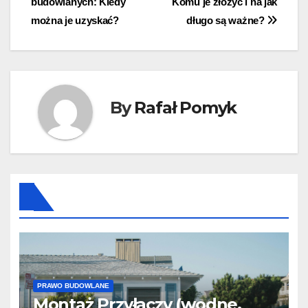
budowlanych: Kiedy
Komu je złożyć i na jak
można je uzyskać?
długo są ważne?
By
Rafał Pomyk
PRAWO BUDOWLANE
Montaż Przyłączy (wodne,