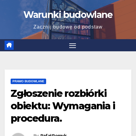
Skip
Warunki budowlane
to
content
Zacznij budowę od podstaw
PRAWO BUDOWLANE
Zgłoszenie rozbiórki
obiektu: Wymagania i
procedura.
By
Rafał Pomyk